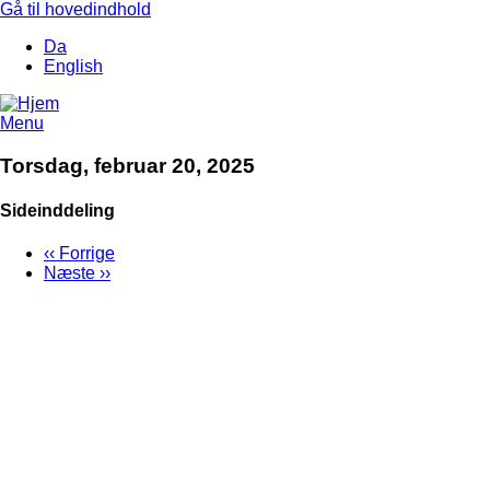
Gå til hovedindhold
Da
English
Menu
Torsdag, februar 20, 2025
Sideinddeling
‹‹
Forrige
Næste
››