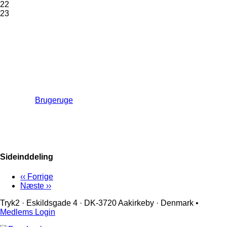
22
23
Brugeruge
Sideinddeling
‹‹
Forrige
Næste
››
Tryk2 · Eskildsgade 4 ­· DK-3720 Aakirkeby · Denmark •
Medlems Login