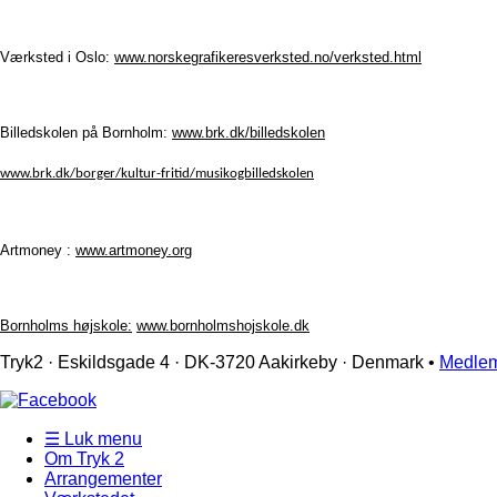
Værksted i Oslo:
www.norskegrafikeresverksted.no/verksted.html
Billedskolen på Bornholm:
www.brk.dk/billedskolen
www.brk.dk/borger/kultur-fritid/musikogbilledskolen
Artmoney :
www.artmoney.org
Bornholms højskole:
www.bornholmshojskole.dk
Tryk2 · Eskildsgade 4 ­· DK-3720 Aakirkeby · Denmark •
Medlem
☰ Luk menu
Om Tryk 2
Arrangementer