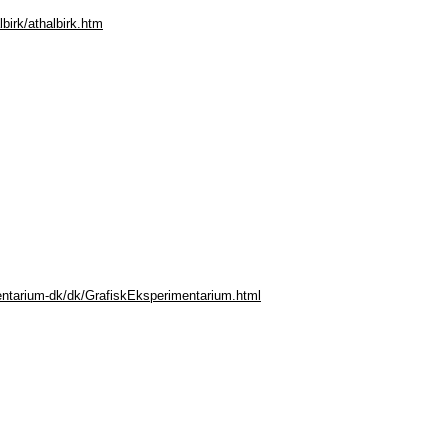
birk/athalbirk.htm
entarium-dk/dk/GrafiskEksperimentarium.html