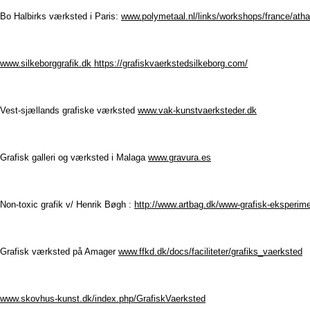
Bo Halbirks værksted i Paris:
www.polymetaal.nl/links/workshops/france/athal
www.silkeborggrafik.dk
https://grafiskvaerkstedsilkeborg.com/
Vest-sjællands grafiske værksted
www.vak-kunstvaerksteder.dk
Grafisk galleri og værksted i Malaga
www.gravura.es
Non-toxic grafik v/ Henrik Bøgh :
http://www.artbag.dk/www-grafisk-eksperim
Grafisk værksted på Amager
www.ffkd.dk/docs/faciliteter/grafiks_vaerksted
www.skovhus-kunst.dk/index.php/GrafiskVaerksted