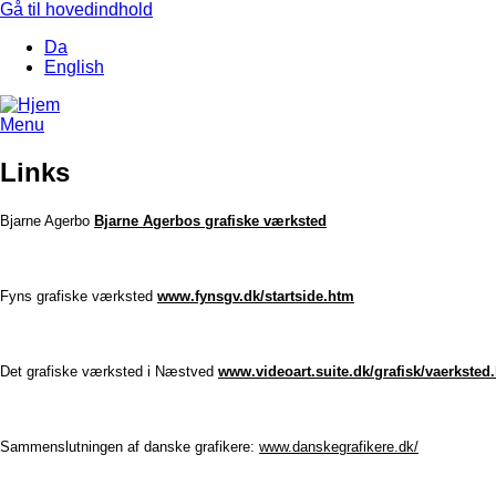
Gå til hovedindhold
Da
English
Menu
Links
Bjarne Agerbo
Bjarne Agerbos grafiske værksted
Fyns grafisk
e værksted
www.fynsgv.dk/startside.htm
Det grafiske værksted i Næstved
www.videoart.suite.dk/grafisk/vaerksted
Sammenslutningen af danske grafikere:
www.danskegrafikere.dk/