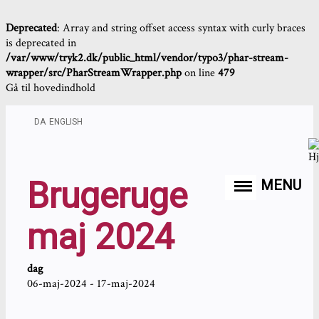
Deprecated
: Array and string offset access syntax with curly braces
is deprecated in
/var/www/tryk2.dk/public_html/vendor/typo3/phar-stream-
wrapper/src/PharStreamWrapper.php
on line
479
Gå til hovedindhold
DA
ENGLISH
Brugeruge
MENU
maj 2024
dag
06-maj-2024 - 17-maj-2024