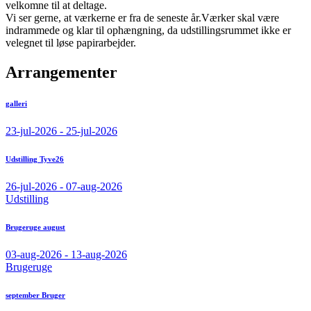
velkomne til at deltage.
Vi ser gerne, at værkerne er fra de seneste år.Værker skal være
indrammede og klar til ophængning, da udstillingsrummet ikke er
velegnet til løse papirarbejder.
Arrangementer
galleri
23-jul-2026 - 25-jul-2026
Udstilling Tyve26
26-jul-2026 - 07-aug-2026
Udstilling
Brugeruge august
03-aug-2026 - 13-aug-2026
Brugeruge
september Bruger