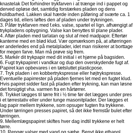
knastelak Det forhindrer trykfarven i at trænge ind i pappet og
derved opløse det, samtidig forstærkes pladen og dens
holdbarhed. Lakken skal hærde inden påføring af sværte ca. 1
dages tid, ellers løftes den af pladen under trykningen.
3. Påfør trykfarven med f.eks. valse, spartel el lign. afhængigt af
trykpladens opbygning. Valse kan benyttes til plane plader.
4. Aftør pladen med tarlatan og slut af med madpapir. Eftertør
kanterne med en blød klud. Vær opmærksom på, at aftørringen
er anderledes end på metalplader, idet man risikerer at borttage
for megen farve. Man må prøve sig frem.
5. Markér dit trykpapir med dit initial i et hjørne på bagsiden.
6. Fugt trykpapiret i vandkar og dup den overskydende fugt af.
Papiret kan opbevares i en tætsluttet plasticpose.
7. Tryk pladen i en kobbertrykspresse eller højtrykspresse.
Eventuelle papirrester på pladen fjernes let med en fugtet klud.
Hvis papiret sidder fast på pladen efter trykning, kan man løsne
det forsigtigt vha. varmen fra en hårtørrer.
8. Trykket lægges til tørre frit i ½ time før det lægges under pres
i et tørrestativ eller under tunge masonitplader. Der lægges et
lag papir mellem trykkene, som opsuger fugten fra trykkene.
Under tørringen presses papiret, så det ikke fremstår bulet efter
tørringen.
9. Mellemlægspapiret skiftes hver dag indtil trykkene er helt
tørre.
10. Rengør valser med vand og sæbe. Benyt ikke ethanol