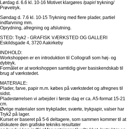
Lørdag d. 6.6 kl. 10-16 Motivet klargøres /papir/ trykning/
Prøvetryk.
Søndag d. 7.6 kl. 10-15 Trykning med flere plader, partiel
indfarvning mm.
Oprydning, afregning og afslutning.
STED: Tryk2 - GRAFISK VÆRKSTED OG GALLERI
Eskildsgade 4, 3720 Aakirkeby
INDHOLD:
Workshoppen er en introduktion til Collografi som høj- og
dybtryk.
Formålet er at workshoppen samtidig giver basiskendskab til
brug af værkstedet.
MATERIALE:
Plader, farve, papir m.m. købes på værkstedet og afregnes til
sidst.
Pladestørrelsen vi arbejder i første dag er ca. A5-format 15-21
cm.
Øvrige materialer som trykplader, sværte, trykpapir, valser har
Tryk2 på lager.
Kurset er baseret på 5-6 deltagere, som sammen kommer til at
diskutere den grafiske tekniks resultater