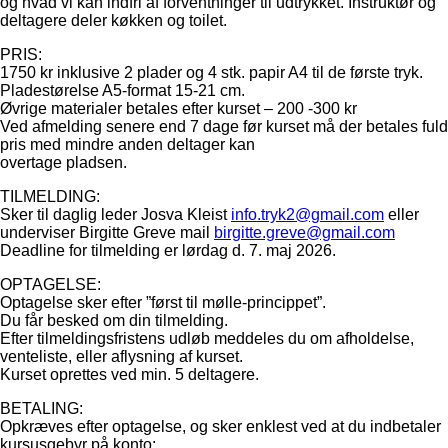
og hvad vi kan indfri af forventninger til udtrykket. Instruktør og
deltagere deler køkken og toilet.
PRIS:
1750 kr inklusive 2 plader og 4 stk. papir A4 til de første tryk.
Pladestørelse A5-format 15-21 cm.
Øvrige materialer betales efter kurset – 200 -300 kr
Ved afmelding senere end 7 dage før kurset må der betales fuld
pris med mindre anden deltager kan
overtage pladsen.
TILMELDING:
Sker til daglig leder Josva Kleist
info.tryk2@gmail.com
eller
underviser Birgitte Greve mail
birgitte.greve@gmail.com
Deadline for tilmelding er lørdag d. 7. maj 2026.
OPTAGELSE:
Optagelse sker efter ”først til mølle-princippet”.
Du får besked om din tilmelding.
Efter tilmeldingsfristens udløb meddeles du om afholdelse,
venteliste, eller aflysning af kurset.
Kurset oprettes ved min. 5 deltagere.
BETALING:
Opkræves efter optagelse, og sker enklest ved at du indbetaler
kursusgebyr på konto: