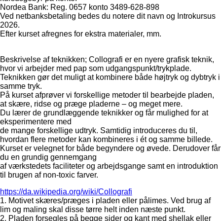
Nordea Bank: Reg. 0657 konto 3489-628-898
Ved netbanksbetaling bedes du notere dit navn og Introkursus
2026.
Efter kurset afregnes for ekstra materialer, mm.
Beskrivelse af teknikken; Collografi er en nyere grafisk teknik,
hvor vi arbejder med pap som udgangspunkt/trykplade.
Teknikken gør det muligt at kombinere både højtryk og dybtryk i
samme tryk.
På kurset afprøver vi forskellige metoder til bearbejde pladen,
at skære, ridse og præge pladerne – og meget mere.
Du lærer de grundlæggende teknikker og får mulighed for at
eksperimentere med
de mange forskellige udtryk. Samtidig introduceres du til,
hvordan flere metoder kan kombineres i ét og samme billede.
Kurset er velegnet for både begyndere og øvede. Derudover får
du en grundig gennemgang
af værkstedets faciliteter og arbejdsgange samt en introduktion
til brugen af non-toxic farver.
https://da.wikipedia.org/wiki/Collografi
1. Motivet skæres/præges i pladen eller pålimes. Ved brug af
lim og maling skal disse tørre helt inden næste punkt.
2. Pladen forsegles på begge sider og kant med shellak eller