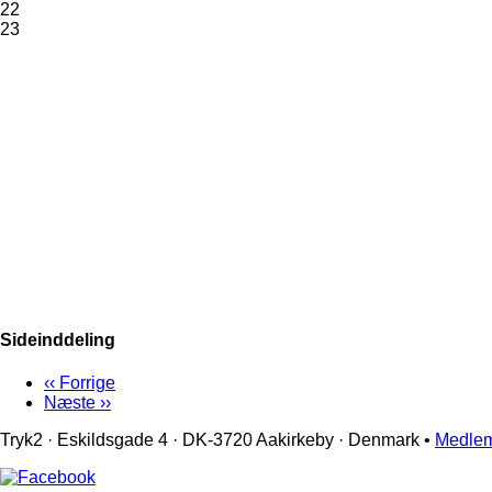
22
23
Sideinddeling
‹‹
Forrige
Næste
››
Tryk2 · Eskildsgade 4 ­· DK-3720 Aakirkeby · Denmark •
Medlem