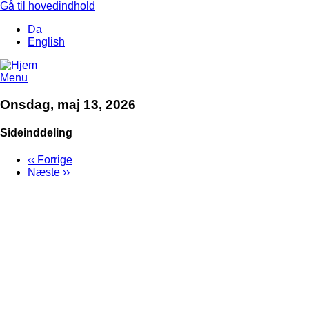
Gå til hovedindhold
Da
English
Menu
Onsdag, maj 13, 2026
Sideinddeling
‹‹
Forrige
Næste
››