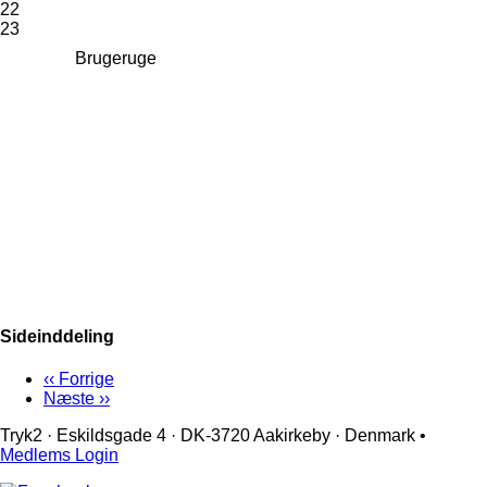
22
23
Brugeruge
Sideinddeling
‹‹
Forrige
Næste
››
Tryk2 · Eskildsgade 4 ­· DK-3720 Aakirkeby · Denmark •
Medlems Login