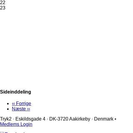
22
23
Sideinddeling
‹‹
Forrige
Næste
››
Tryk2 · Eskildsgade 4 ­· DK-3720 Aakirkeby · Denmark •
Medlems Login