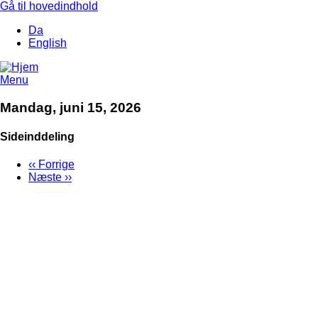
Gå til hovedindhold
Da
English
Menu
Mandag, juni 15, 2026
Sideinddeling
‹‹
Forrige
Næste
››