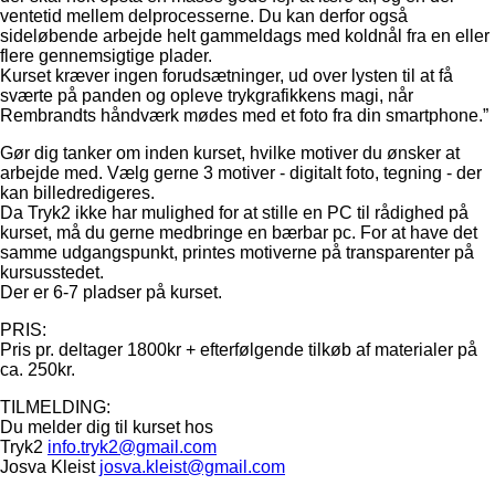
ventetid mellem delprocesserne. Du kan derfor også
sideløbende arbejde helt gammeldags med koldnål fra en eller
flere gennemsigtige plader.
Kurset kræver ingen forudsætninger, ud over lysten til at få
sværte på panden og opleve trykgrafikkens magi, når
Rembrandts håndværk mødes med et foto fra din smartphone.”
Gør dig tanker om inden kurset, hvilke motiver du ønsker at
arbejde med. Vælg gerne 3 motiver - digitalt foto, tegning - der
kan billedredigeres.
Da Tryk2 ikke har mulighed for at stille en PC til rådighed på
kurset, må du gerne medbringe en bærbar pc. For at have det
samme udgangspunkt, printes motiverne på transparenter på
kursusstedet.
Der er 6-7 pladser på kurset.
PRIS:
Pris pr. deltager 1800kr + efterfølgende tilkøb af materialer på
ca. 250kr.
TILMELDING:
Du melder dig til kurset hos
Tryk2
info.tryk2@gmail.com
Josva Kleist
josva.kleist@gmail.com