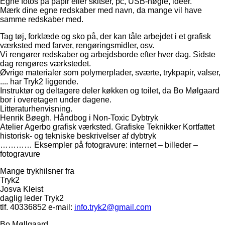
Egne fotos på papir eller skitser, pc, USB-nøgle, idéer.
Mærk dine egne redskaber med navn, da mange vil have
samme redskaber med.
Tag tøj, forklæde og sko på, der kan tåle arbejdet i et grafisk
værksted med farver, rengøringsmidler, osv.
Vi rengører redskaber og arbejdsborde efter hver dag. Sidste
dag rengøres værkstedet.
Øvrige materialer som polymerplader, sværte, trykpapir, valser,
.... har Tryk2 liggende.
Instruktør og deltagere deler køkken og toilet, da Bo Mølgaard
bor i overetagen under dagene.
Litteraturhenvisning.
Henrik Bøegh. Håndbog i Non-Toxic Dybtryk
Atelier Agerbo grafisk værksted. Grafiske Teknikker Kortfattet
historisk- og tekniske beskrivelser af dybtryk
………… Eksempler på fotogravure: internet – billeder –
fotogravure
Mange trykhilsner fra
Tryk2
Josva Kleist
daglig leder Tryk2
tlf. 40336852 e-mail:
info.tryk2@gmail.com
Bo Møllgaard