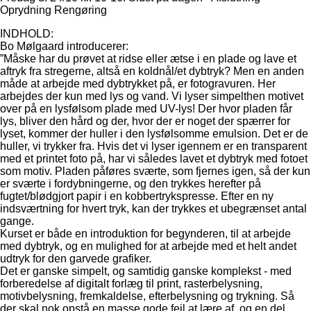
Oprydning Rengøring
INDHOLD:
Bo Mølgaard introducerer:
”Måske har du prøvet at ridse eller ætse i en plade og lave et
aftryk fra stregerne, altså en koldnål/et dybtryk? Men en anden
måde at arbejde med dybtrykket på, er fotogravuren. Her
arbejdes der kun med lys og vand. Vi lyser simpelthen motivet
over på en lysfølsom plade med UV-lys! Der hvor pladen får
lys, bliver den hård og der, hvor der er noget der spærrer for
lyset, kommer der huller i den lysfølsomme emulsion. Det er de
huller, vi trykker fra. Hvis det vi lyser igennem er en transparent
med et printet foto på, har vi således lavet et dybtryk med fotoet
som motiv. Pladen påføres sværte, som fjernes igen, så der kun
er sværte i fordybningerne, og den trykkes herefter på
fugtet/blødgjort papir i en kobbertrykspresse. Efter en ny
indsværtning for hvert tryk, kan der trykkes et ubegrænset antal
gange.
Kurset er både en introduktion for begynderen, til at arbejde
med dybtryk, og en mulighed for at arbejde med et helt andet
udtryk for den garvede grafiker.
Det er ganske simpelt, og samtidig ganske komplekst - med
forberedelse af digitalt forlæg til print, rasterbelysning,
motivbelysning, fremkaldelse, efterbelysning og trykning. Så
der skal nok opstå en masse gode fejl at lære af, og en del