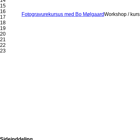
14
15
16
Fotogravurekursus med Bo Mølgaard
Workshop / kur
17
18
19
20
21
22
23
Sideinddeling