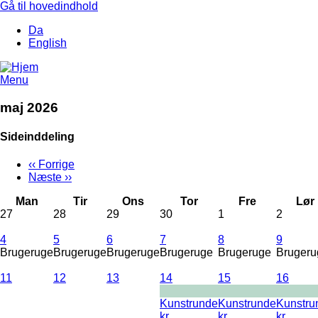
Gå til hovedindhold
Da
English
Menu
maj 2026
Sideinddeling
‹‹
Forrige
Næste
››
Man
Tir
Ons
Tor
Fre
Lør
27
28
29
30
1
2
4
5
6
7
8
9
Brugeruge
Brugeruge
Brugeruge
Brugeruge
Brugeruge
Brugeru
11
12
13
14
15
16
Kunstrunde
Kunstrunde
Kunstru
kr.
kr.
kr.