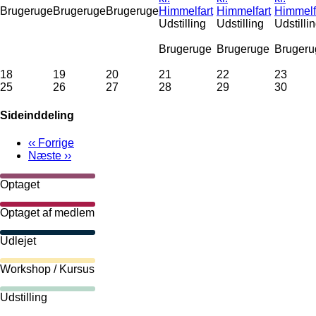
Brugeruge
Brugeruge
Brugeruge
Himmelfart
Himmelfart
Himmelf
Udstilling
Udstilling
Udstilli
Brugeruge
Brugeruge
Brugeru
18
19
20
21
22
23
25
26
27
28
29
30
Sideinddeling
‹‹
Forrige
Næste
››
Optaget
Optaget af medlem
Udlejet
Workshop / Kursus
Udstilling